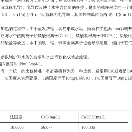
插入一对电极时，通电之后，在电场的作用下，带电的离子就产生一定
S(或称电导)。电导度反映了水中含盐量的多少，是水的纯净程度的一个
(1/ρ)·(F/L)。1/ρ就称为电导率，其国外制单位为西·米 -1(S·m-1)
热的过程中，由于蒸发浓缩，容易形成水垢，随着在受热面上而影响热
与水中的阴离子如碳酸根离子(Co32-)、碳酸氢根离子(HCO3-)、硫酸根离子
及硝酸盐等硬度，水中的铁、锰、锌等金属离子也会形成硬度，但由于它
参数锅炉对水质的要求对水进行软化或除盐处理。
算时1N=0.5mol/L。
统一的比较标准，有必要换算为另一种盐类。通常用Ca0或者是CaCO3的质
法国度来表示硬度。 1德国度等于10mg/L的CaO，1法国度等于10mg/L的C
法国度
CaO(mg/L)
CaCO3/(mg/L)
10.0086
56.077
100.086