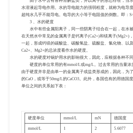
由于水中含有各种溶解盐类，并以离子的形态存在，当水中
水溶液起导电作用。水的导电能力的强弱程度，就称为电导度
超纯水几乎不能导电。电导的大小等于电阻值的倒数。即：S=1/R， S=
3 、水的硬度
水中有些金属阳离子，同一些阴离子结合在一起，在水被加
在天然水中常见的金属离子是钙离子(Ca2+)和镁离子(Mg2+)，它
一起，形成钙镁的碳酸盐、碳酸氢盐、硫酸盐、氯化物、以
Ca2+、Mg2+的总浓度看作水的硬度。
水的硬度对锅炉用水的影响很大，因此，应根据各种不同
硬度的单位常用的有mmol/L或mg/L。过去常用的当量浓度N换
由于硬度并非是由单一的金属离子或盐类形成的，因此，为了有一个
的CaO，或等于50mg/L的CaCO3。此外，各国也有的用德国度、
单位之间的关系如下表：
硬度单位
mmol/L
mN
德国度
mmol/L
1
2
5.6077