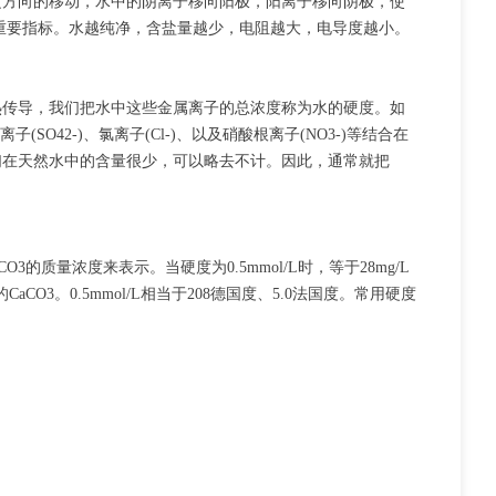
方向的移动，水中的阴离子移向阳极，阳离子移向阴极，使
重要指标。水越纯净，含盐量越少，电阻越大，电导度越小。
传导，我们把水中这些金属离子的总浓度称为水的硬度。如
(SO42-)、氯离子(Cl-)、以及硝酸根离子(NO3-)等结合在
们在天然水中的含量很少，可以略去不计。因此，通常就把
量浓度来表示。当硬度为0.5mmol/L时，等于28mg/L
aCO3。0.5mmol/L相当于208德国度、5.0法国度。常用硬度