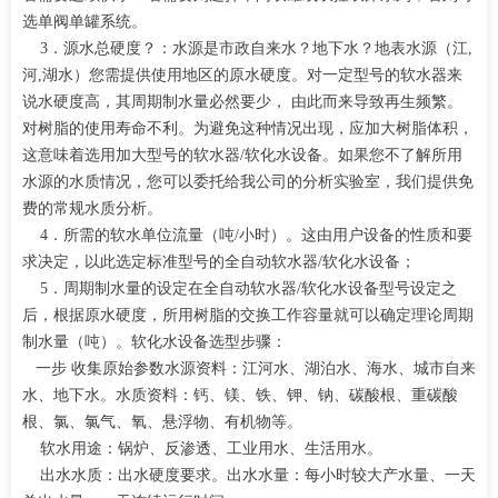
选单阀单罐系统。
3．源水总硬度？：水源是市政自来水？地下水？地表水源（江,
河,湖水）您需提供使用地区的原水硬度。对一定型号的软水器来
说水硬度高，其周期制水量必然要少， 由此而来导致再生频繁。
对树脂的使用寿命不利。为避免这种情况出现，应加大树脂体积，
这意味着选用加大型号的软水器/软化水设备。如果您不了解所用
水源的水质情况，您可以委托给我公司的分析实验室，我们提供免
费的常规水质分析。
4．所需的软水单位流量（吨/小时）。这由用户设备的性质和要
求决定，以此选定标准型号的全自动软水器/软化水设备；
5．周期制水量的设定在全自动软水器/软化水设备型号设定之
后，根据原水硬度，所用树脂的交换工作容量就可以确定理论周期
制水量（吨）。软化水设备选型步骤：
一步 收集原始参数水源资料：江河水、湖泊水、海水、城市自来
水、地下水。水质资料：钙、镁、铁、钾、钠、碳酸根、重碳酸
根、氯、氯气、氧、悬浮物、有机物等。
软水用途：锅炉、反渗透、工业用水、生活用水。
出水水质：出水硬度要求。出水水量：每小时较大产水量、一天