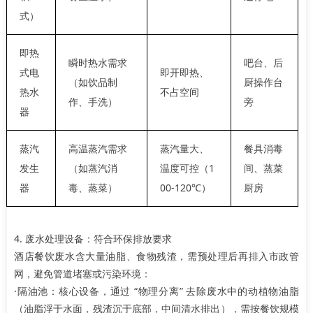
式）
即热
瞬时热水需求
吧台、后
式电
即开即热、
（如饮品制
厨操作台
热水
不占空间
作、手洗）
旁
器
蒸汽
高温蒸汽需求
蒸汽量大、
餐具消毒
发生
（如蒸汽消
温度可控（1
间、蒸菜
器
毒、蒸菜）
00-120℃）
厨房
4. 废水处理设备：符合环保排放要求
酒店餐饮废水含大量油脂、食物残渣，需预处理后再排入市政管
网，避免管道堵塞或污染环境：
·隔油池：核心设备，通过 “物理分离” 去除废水中的动植物油脂
（油脂浮于水面，残渣沉于底部，中间清水排出），需按餐饮规模