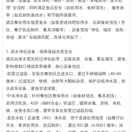
设施，需覆盖 “原水净化 - 储存 - 加热 - 输送 - 末端使用 - 废水处
理” 全流程，同时满足食品安全（如饮用水、食材清洗）、服务效
率（如后厨快速供水）和节能环保要求。
酒店餐饮用水场景复杂（如客房迷你吧饮用水、后厨食材清洗 / 烹
饪、餐厅饮品制作、餐具消毒等），设备需按 “净化 - 储存 - 加热 -
末端 - 废水” 全链路匹配，具体分类如下：
1. 原水净化设备：保障基础水质安全
酒店自来水需先经过净化处理，去除杂质、余氯、重金属等，避免
影响食材口感或危害健康，核心设备包括：
·前置过滤器：安装在餐饮区总进水口，通过不锈钢滤网（40-60
微米）过滤泥沙、铁锈、虫卵等大颗粒杂质，保护后续净水器、热
水器等设备，避免管道堵塞。
·中央净水器：针对餐饮区整体用水（如食材清洗、餐具初洗），
采用活性炭、KDF（铜锌合金）等滤芯，吸附余氯、异味、有机
物，改善水质口感，通常安装在前置过滤器后端。
·直饮水机 / 反渗透（RO）净水器：用于直接饮用场景（如餐厅白
开水、客房饮用水、饮品制作），通过 RO 膜（0.0001 微米）深