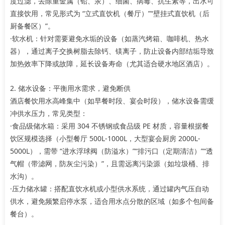
度过滤，去除重金属（铅、汞）、细菌、病毒、抗生素等，出水可
直接饮用，常见形式为 “立式直饮机（餐厅）”“壁挂式直饮机（后
厨备餐区）”。
·软水机：针对需要避免水垢的设备（如蒸汽烤箱、咖啡机、热水
器），通过离子交换树脂去除钙、镁离子，防止设备内部结垢导致
加热效率下降或故障，延长设备寿命（尤其适合硬水地区酒店）。
2. 储水设备：平衡用水需求，避免断供
酒店餐饮用水高峰集中（如早餐时段、宴会时段），储水设备需缓
冲供水压力，常见类型：
·食品级储水箱：采用 304 不锈钢或食品级 PE 材质，容量根据餐
饮区规模选择（小型餐厅 500L-1000L，大型宴会厨房 2000L-
5000L），需带 “进水浮球阀（防溢水）”“排污口（定期清洁）”“透
气帽（带滤网，防灰尘污染）”，且需远离污染源（如垃圾桶、排
水沟）。
·压力储水罐：搭配直饮水机或小型供水系统，通过罐内气压自动
供水，避免频繁启停水泵，适合用水点分散的区域（如多个包间备
餐台）。