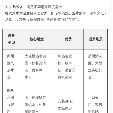
3. 加热设备：满足不同场景温度需求
餐饮用水对温度要求差异大（如冷水清洗、温水解冻、沸水烹饪 /
消毒），加热设备需兼顾 “快速升温” 和 “节能”：
设备
核心用途
优势
适用场景
类型
商用
大规模热水供
加热速度
后厨清洗
燃气
应（如餐具清
快、成本
区、大型
热水
洗、食材焯
低，适合高
洗碗机配
器
水）
热水需求
套
电热
水器
中小规模稳定
小型餐
安装灵活、
（容
供热水（如备
厅、客房
水温稳定
积
餐区温水）
迷你吧