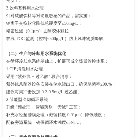
物安全。​
3.饮料基料用水处理
针对碳酸饮料等对硬度敏感的产品，需实施：
钠离子交换软化降低总硬度至
≤50mg/L；​
精密过滤（
0.1μm）去除胶体颗粒；​
在线
TOC 监测（控制≤500μg/L）防止风味物质降解。
（二）生产与冷却用水系统优化
在循环冷却水系统基础上，扩展形成全场景管控体系：
1.
CIP 清洗用水处理​
采用
"紫外线 + 过乙酸" 联合消毒：​
紫外线杀菌器设备安装在储水罐出口，确保杀菌率
≥99.%；​
建议每周冲击投加
0.2-0.5mg/L 过乙酸
。
2.节能型冷却循环系统
升级
"预处理 + 智能药剂 + 旁滤" 工艺：​
补充水经超滤膜处理（截留精度
0.01μm）降低浊度；​
配备
旁滤系统，确保循环水浊度≤5NTU。