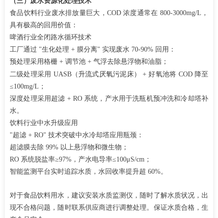
（
三）废水资源化处理技术
食品饮料行业废水排放量巨大，
COD 浓度通常在 800-3000mg/L，
具有极高的回用价值：​
啤酒行业全闭路水循环技术
工厂通过
"生化处理 + 膜分离" 实现废水
70-
90% 回用：​
预处理采用格栅
+ 调节池 + 气浮去除悬浮物和油脂；​
升流式厌氧污泥床
二级处理采用
UASB
（
）
+ 好氧池将 COD 降至
≤100mg/L；​
深度处理采用超滤
+ RO 系统，产水用于洗瓶机预冲洗和冷却塔补
水。​
饮料行业中水升级应用
"超滤 + RO" 技术突破中水冷却塔应用瓶颈：​
超滤膜去除
99% 以上悬浮物和微生物；​
RO 系统脱盐率≥97%，产水电导率≤100μS/cm；​
智能监测平台实时追踪水质，水回收率提升超
60%。
对于食品饮料用水，建议安装水质监测仪，随时了解水质状况，出
现不合格问题，随时联系供应商进行调整处理。保证水质合格，生