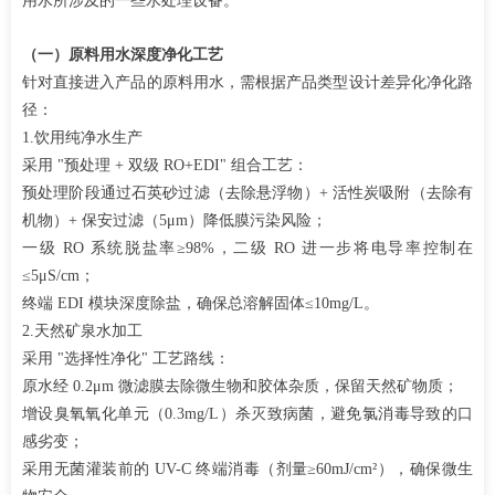
用水所涉及的一些水处理设备。
（一）
原料用水深度净化工艺
针对直接进入产品的原料用水，需根据产品类型设计差异化净化路
径：
1.饮用纯净水生产
采用
"预处理 + 双级 RO+EDI" 组合工艺：​
预处理阶段通过石英砂过滤（去除悬浮物）
+ 活性炭吸附（去除有
机物）+ 保安过滤（5μm）降低膜污染风险；​
一级
RO 系统脱盐率≥98%，二级 RO 进一步将电导率控制在
≤5μS/cm；​
终端
EDI 模块深度除盐，确保总溶解固体≤10mg/L。​
2.天然矿泉水加工
采用
"选择性净化" 工艺路线：​
原水经
0.2μm 微滤膜去除微生物和胶体杂质，保留天然矿物质；​
增设臭氧氧化单元（
0.3mg/L）杀灭致病菌，避免氯消毒导致的口
感劣变；​
采用无菌灌装前的
UV-C 终端消毒（剂量≥60mJ/cm²），确保微生